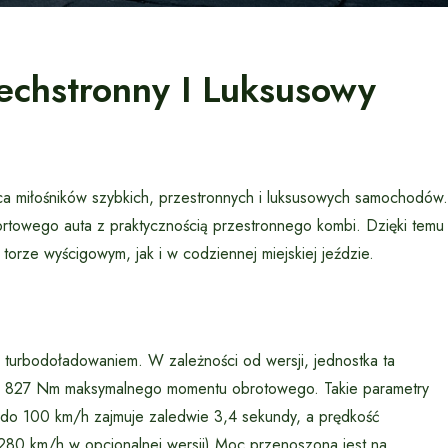
echstronny I Luksusowy
ca miłośników szybkich, przestronnych i luksusowych samochodów.
rtowego auta z praktycznością przestronnego kombi. Dzięki temu
orze wyścigowym, jak i w codziennej miejskiej jeździe.
m turbodoładowaniem. W zależności od wersji, jednostka ta
o 827 Nm maksymalnego momentu obrotowego. Takie parametry
 do 100 km/h zajmuje zaledwie 3,4 sekundy, a prędkość
 280 km/h w opcjonalnej wersji).Moc przenoszona jest na