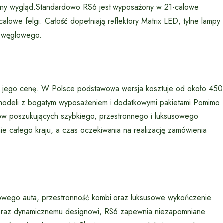
ny wygląd.Standardowo RS6 jest wyposażony w 21-calowe
alowe felgi. Całość dopełniają reflektory Matrix LED, tylne lampy
a węglowego.
na jego cenę. W Polsce podstawowa wersja kosztuje od około 450
modeli z bogatym wyposażeniem i dodatkowymi pakietami.Pomimo
ntów poszukujących szybkiego, przestronnego i luksusowego
e całego kraju, a czas oczekiwania na realizację zamówienia
owego auta, przestronność kombi oraz luksusowe wykończenie.
oraz dynamicznemu designowi, RS6 zapewnia niezapomniane