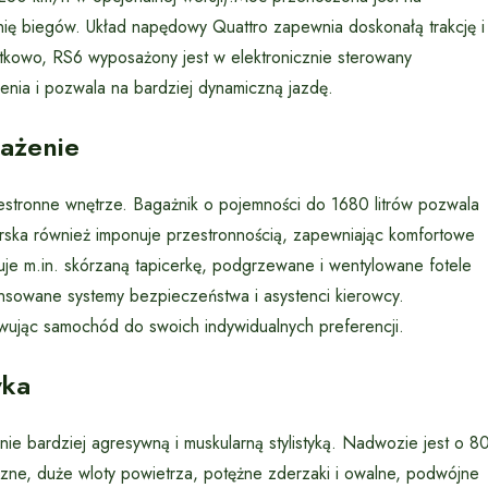
nię biegów. Układ napędowy Quattro zapewnia doskonałą trakcję i
atkowo, RS6 wyposażony jest w elektronicznie sterowany
enia i pozwala na bardziej dynamiczną jazdę.
ażenie
stronne wnętrze. Bagażnik o pojemności do 1680 litrów pozwala
rska również imponuje przestronnością, zapewniając komfortowe
je m.in. skórzaną tapicerkę, podgrzewane i wentylowane fotele
nsowane systemy bezpieczeństwa i asystenci kierowcy.
owując samochód do swoich indywidualnych preferencji.
yka
e bardziej agresywną i muskularną stylistyką. Nadwozie jest o 8
zne, duże wloty powietrza, potężne zderzaki i owalne, podwójne