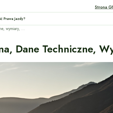
Strona G
 Nie Stracić Prawa Jazdy?
Audi RS6 – opinie, cena, dane techniczne, wymiary, spalanie, osiągi
na, Dane Techniczne, Wym