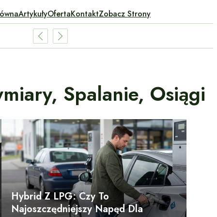
łówna
Artykuły
Oferta
Kontakt
Zobacz Strony
iary, Spalanie, Osiągi
Hybrid Z LPG: Czy To
Najoszczędniejszy Napęd Dla