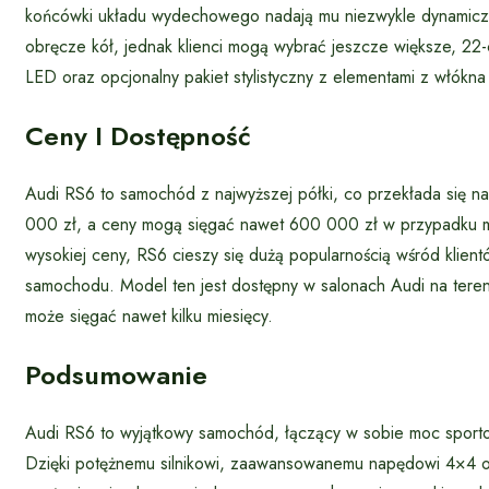
końcówki układu wydechowego nadają mu niezwykle dynamicz
obręcze kół, jednak klienci mogą wybrać jeszcze większe, 22-c
LED oraz opcjonalny pakiet stylistyczny z elementami z włókn
Ceny I Dostępność
Audi RS6 to samochód z najwyższej półki, co przekłada się 
000 zł, a ceny mogą sięgać nawet 600 000 zł w przypadku 
wysokiej ceny, RS6 cieszy się dużą popularnością wśród klie
samochodu. Model ten jest dostępny w salonach Audi na tereni
może sięgać nawet kilku miesięcy.
Podsumowanie
Audi RS6 to wyjątkowy samochód, łączący w sobie moc sport
Dzięki potężnemu silnikowi, zaawansowanemu napędowi 4×4 