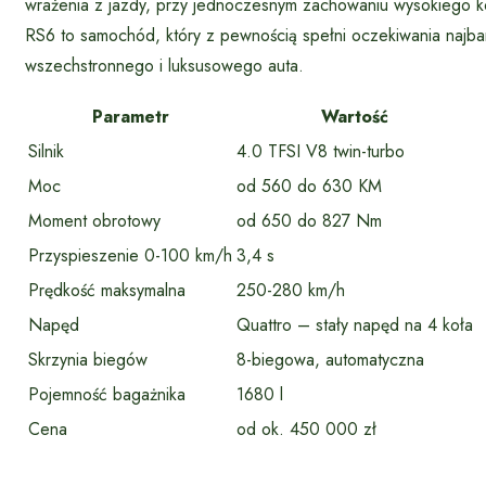
wrażenia z jazdy, przy jednoczesnym zachowaniu wysokiego ko
RS6 to samochód, który z pewnością spełni oczekiwania najba
wszechstronnego i luksusowego auta.
Parametr
Wartość
Silnik
4.0 TFSI V8 twin-turbo
Moc
od 560 do 630 KM
Moment obrotowy
od 650 do 827 Nm
Przyspieszenie 0-100 km/h
3,4 s
Prędkość maksymalna
250-280 km/h
Napęd
Quattro – stały napęd na 4 koła
Skrzynia biegów
8-biegowa, automatyczna
Pojemność bagażnika
1680 l
Cena
od ok. 450 000 zł