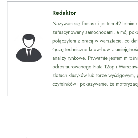
Redaktor
Nazywam się Tomasz i jestem 42-letnim 
zafascynowany samochodami, a mój pokój 
połączyłem z pracą w warsztacie, co dało
łączę techniczne know-how z umiejętnośc
analizy rynkowe. Prywatnie jestem miłośn
odrestaurowanego Fiata 125p i Warsza
zlotach klasyków lub torze wyścigowym, g
czytelników i pokazywanie, że motoryzacja 