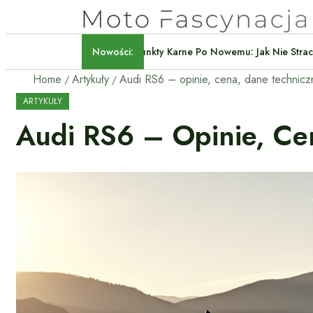
Nowości:
Punkty Karne Po Nowemu: Jak
Home
Artykuły
ARTYKUŁY
Audi RS6 – Opinie, Ce