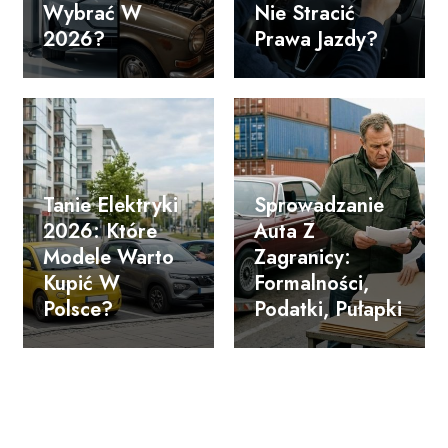
Wybrać W
Nie Stracić
2026?
Prawa Jazdy?
Tanie Elektryki
Sprowadzanie
2026: Które
Auta Z
Modele Warto
Zagranicy:
Kupić W
Formalności,
Polsce?
Podatki, Pułapki