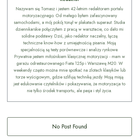
Nazywam się Tomasz i jestem 42-letnim redaktorem portalu
motoryzacyjnego. Od małego byłem zafascynowany
samochodami, a mój pokój tonął w plakatach superaut. Studia
dziennikarskie połączyłem z pracą w warsztacie, co dało mi
solidne podstawy. Dziś, jako redaktor naczelny, łączę
techniczne know-how z umiejętnością pisania. Moją
specjalnością są testy porównawcze i analizy rynkowe.
Prywatnie jestem miłośnikiem klasycznej motoryzacji - mam w
garażu odrestaurowanego Fiata 125p i Warszawę M20. W
weekendy często można mnie spotkać na zlotach klasyków lub
torze wyścigowym, gdzie szlifuję technikę jazdy. Moją misją
jest edukowanie czytelników i pokazywanie, że motoryzacja to
nie tylko środek transportu, ale pasja i styl życia.
No Post Found