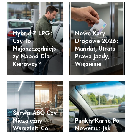
Hybrid Z LPG:
Nowe Kary
Czy To
Drogowe 2026:
Najoszczędniejs
Mandat, Utrata
Zy Napęd Dla
Prawa Jazdy,
Kierowcy?
Więzienie
Serwis ASO Czy
Niezależny
Punkty Karne Po
Warsztat: Co
Nowemu: Jak