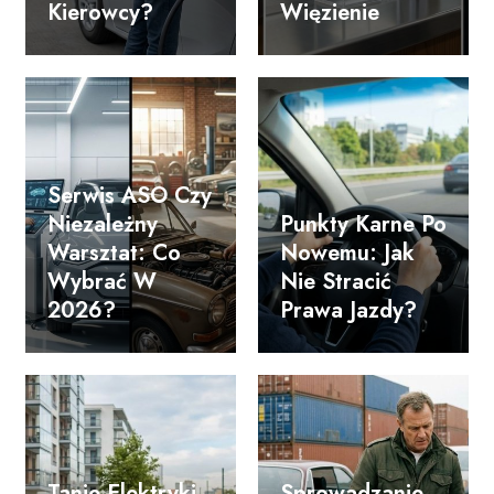
Kierowcy?
Więzienie
Serwis ASO Czy
Niezależny
Punkty Karne Po
Warsztat: Co
Nowemu: Jak
Wybrać W
Nie Stracić
2026?
Prawa Jazdy?
Tanie Elektryki
Sprowadzanie