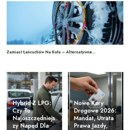
Zamiast Łańcuchów Na Koła – Alternatywne…
Hybrid Z LPG:
Nowe Kary
Czy To
Drogowe 2026:
Najoszczędniejs
Mandat, Utrata
Zy Napęd Dla
Prawa Jazdy,