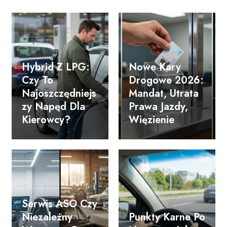
Hybrid Z LPG:
Nowe Kary
Czy To
Drogowe 2026:
Najoszczędniejs
Mandat, Utrata
Zy Napęd Dla
Prawa Jazdy,
Kierowcy?
Więzienie
Serwis ASO Czy
Niezależny
Punkty Karne Po