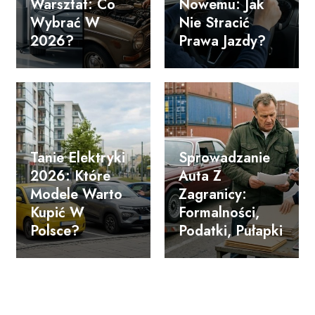
Warsztat: Co
Nowemu: Jak
Wybrać W
Nie Stracić
2026?
Prawa Jazdy?
Tanie Elektryki
Sprowadzanie
2026: Które
Auta Z
Modele Warto
Zagranicy:
Kupić W
Formalności,
Polsce?
Podatki, Pułapki