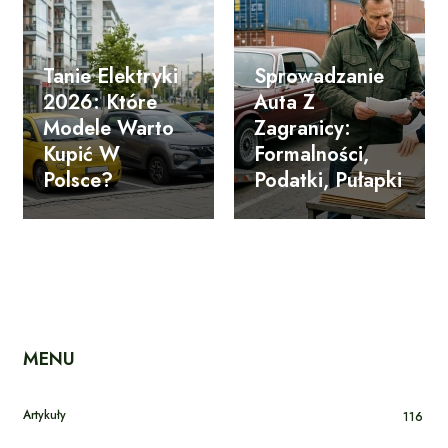
Tanie Elektryki
Sprowadzanie
2026: Które
Auta Z
Modele Warto
Zagranicy:
Kupić W
Formalności,
Polsce?
Podatki, Pułapki
MENU
Artykuły
116