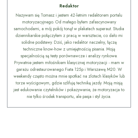
Redaktor
Nazywam się Tomasz i jestem 42-letnim redaktorem portalu
motoryzacyjnego. Od małego byłem zafascynowany
samochodami, a mój pokój tonął w plakatach superaut. Studia
dziennikarskie połączyłem z pracą w warsztacie, co dało mi
solidne podstawy. Dziś, jako redaktor naczelny, łączę
techniczne know-how z umiejętnością pisania. Moją
specjalnością są testy porównawcze i analizy rynkowe.
Prywatnie jestem miłośnikiem klasycznej motoryzacji - mam w
garażu odrestaurowanego Fiata 125p i Warszawę M20. W
weekendy często można mnie spotkać na zlotach klasyków lub
torze wyścigowym, gdzie szlifuję technikę jazdy. Moją misją
jest edukowanie czytelników i pokazywanie, że motoryzacja to
nie tylko środek transportu, ale pasja i styl życia.