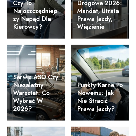
Czy To
Drogowe 2026:
Najoszczędniejs
Mandat, Utrata
Zy Napęd Dla
Prawa Jazdy,
Kierowcy?
Więzienie
Serwis ASO Czy
Niezależny
Punkty Karne Po
Warsztat: Co
Nowemu: Jak
Wybrać W
Nie Stracić
2026?
Prawa Jazdy?