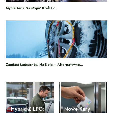
Mycie Auta Na Myjni: Krok Po…
Zamiast Łańcuchów Na Koła – Alternatywne…
Hybrid Z LPG:
Nowe Kary