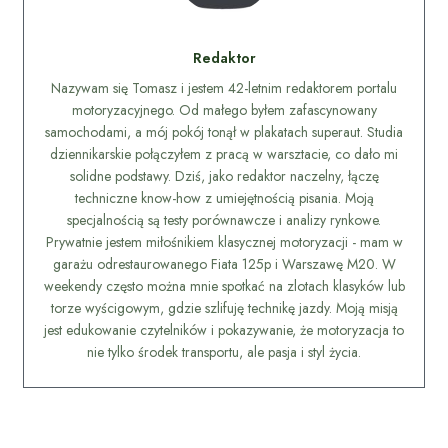
Redaktor
Nazywam się Tomasz i jestem 42-letnim redaktorem portalu
motoryzacyjnego. Od małego byłem zafascynowany
samochodami, a mój pokój tonął w plakatach superaut. Studia
dziennikarskie połączyłem z pracą w warsztacie, co dało mi
solidne podstawy. Dziś, jako redaktor naczelny, łączę
techniczne know-how z umiejętnością pisania. Moją
specjalnością są testy porównawcze i analizy rynkowe.
Prywatnie jestem miłośnikiem klasycznej motoryzacji - mam w
garażu odrestaurowanego Fiata 125p i Warszawę M20. W
weekendy często można mnie spotkać na zlotach klasyków lub
torze wyścigowym, gdzie szlifuję technikę jazdy. Moją misją
jest edukowanie czytelników i pokazywanie, że motoryzacja to
nie tylko środek transportu, ale pasja i styl życia.