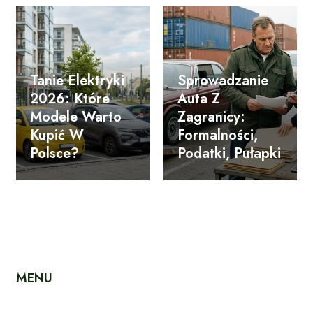
Tanie Elektryki
Sprowadzanie
2026: Które
Auta Z
Modele Warto
Zagranicy:
Kupić W
Formalności,
Polsce?
Podatki, Pułapki
MENU