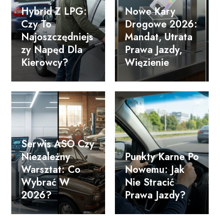
Hybrid Z LPG:
Nowe Kary
Czy To
Drogowe 2026:
Najoszczędniejs
Mandat, Utrata
Zy Napęd Dla
Prawa Jazdy,
Kierowcy?
Więzienie
Serwis ASO Czy
Niezależny
Punkty Karne Po
Warsztat: Co
Nowemu: Jak
Wybrać W
Nie Stracić
2026?
Prawa Jazdy?