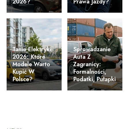
2026?
Prawa Jazdy?
Tanie Elektryki
Sprowadzanie
2026: Które
Auta Z
Modele Warto
Zagranicy:
Kupić W
Formalności,
Polsce?
Podatki, Pułapki