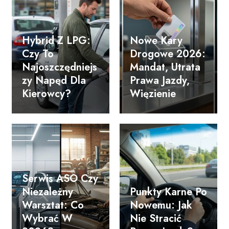
Hybrid Z LPG:
Nowe Kary
Czy To
Drogowe 2026:
Najoszczędniejs
Mandat, Utrata
Zy Napęd Dla
Prawa Jazdy,
Kierowcy?
Więzienie
Serwis ASO Czy
Niezależny
Punkty Karne Po
Warsztat: Co
Nowemu: Jak
Wybrać W
Nie Stracić