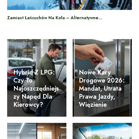
Zamiast Łańcuchów Na Koła – Alternatywne…
Hybrid Z LPG:
Nowe Kary
Czy To
Drogowe 2026:
Najoszczędniejs
Mandat, Utrata
Zy Napęd Dla
Prawa Jazdy,
Kierowcy?
Więzienie