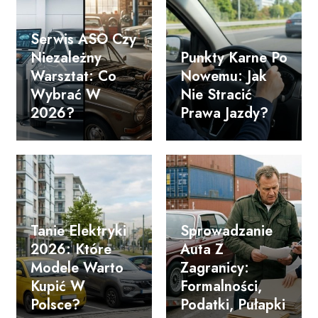
Serwis ASO Czy
Niezależny
Punkty Karne Po
Warsztat: Co
Nowemu: Jak
Wybrać W
Nie Stracić
2026?
Prawa Jazdy?
Tanie Elektryki
Sprowadzanie
2026: Które
Auta Z
Modele Warto
Zagranicy:
Kupić W
Formalności,
Polsce?
Podatki, Pułapki