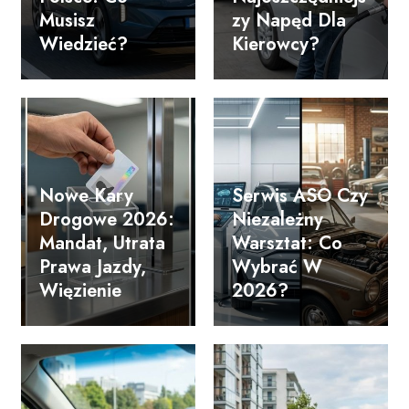
Musisz
Zy Napęd Dla
Wiedzieć?
Kierowcy?
Nowe Kary
Serwis ASO Czy
Drogowe 2026:
Niezależny
Mandat, Utrata
Warsztat: Co
Prawa Jazdy,
Wybrać W
Więzienie
2026?