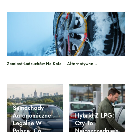
Zamiast Łańcuchów Na Koła – Alternatywne…
Samochody
Autonomiczne
Hybrid Z LPG:
Legalne W
Czy To
Polsce: Co
Najoszczędniejs