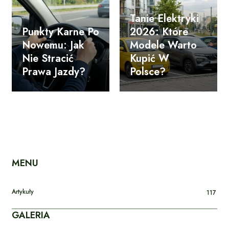
Tanie Elektryki
Punkty Karne Po
2026: Które
Nowemu: Jak
Modele Warto
Nie Stracić
Kupić W
Prawa Jazdy?
Polsce?
MENU
Artykuły
117
GALERIA