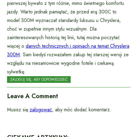
pierwszej bywało z tym różnie, mimo świetnego komfortu
jazdy. Warto jednak pamiętać, że przed erą 300C to
model 300M wyznaczał standardy luksusu u Chryslera,
choć w zupełnie innym stylu wizualnym. Dla
zainteresowanych historią tej linii, tutaj można poczytać
więcej o
danych technicznych i opiniach na temat Chryslera
300M
. Sam kiedyś rozważałem zakup tej starszej wersji ze
względu na niesamowicie wygodne fotele i ciekawą
sylwetkę.
ZALOGUJ SIĘ, ABY ODPOWIEDZIEĆ
Leave A Comment
Musisz się
zalogować
, aby móc dodać komentarz.