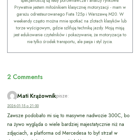
specjalnością są testy porównawcze i analizy rynkowe.
Prywatnie jestem miłośnikiem klasycznej motoryzacji - mam w
garażu odrestaurowanego Fiata 125p i Warszawę M20. W
weekendy często można mnie spotkać na zlotach klasyków lub
torze wyścigowym, gdzie szlifuję technikę jazdy. Moją misją
jest edukowanie czytelników i pokazywanie, że motoryzacja to
nie tylko środek transportu, ale pasja i styl życia.
2 Comments
Mati Krążownik
pisze:
2026-01-15 o 21:00
Zawsze podobało mi się to masywne nadwozie 300C, bo
na żywo wygląda o wiele bardziej majestatycznie niż na
zdjęciach, a platforma od Mercedesa to był strzał w