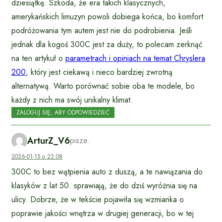
dziesiątkę. Szkoda, że era takich klasycznych,
amerykańskich limuzyn powoli dobiega końca, bo komfort
podróżowania tym autem jest nie do podrobienia. Jeśli
jednak dla kogoś 300C jest za duży, to polecam zerknąć
na ten artykuł o
parametrach i opiniach na temat Chryslera
200
, który jest ciekawą i nieco bardziej zwrotną
alternatywą. Warto porównać sobie oba te modele, bo
każdy z nich ma swój unikalny klimat.
ZALOGUJ SIĘ, ABY ODPOWIEDZIEĆ
ArturZ_V6
pisze:
2026-01-15 o 22:08
300C to bez wątpienia auto z duszą, a te nawiązania do
klasyków z lat 50. sprawiają, że do dziś wyróżnia się na
ulicy. Dobrze, że w tekście pojawiła się wzmianka o
poprawie jakości wnętrza w drugiej generacji, bo w tej