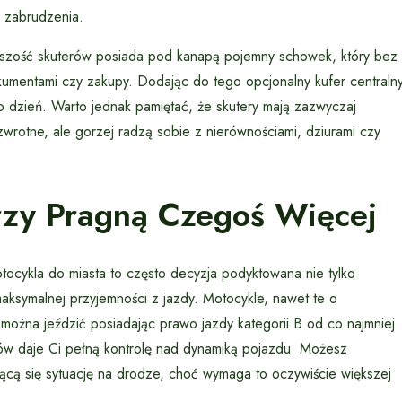
y zabrudzenia.
szość skuterów posiada pod kanapą pojemny schowek, który bez
kumentami czy zakupy. Dodając do tego opcjonalny kufer centraln
o dzień. Warto jednak pamiętać, że skutery mają zazwyczaj
zwrotne, ale gorzej radzą sobie z nierównościami, dziurami czy
rzy Pragną Czegoś Więcej
tocykla do miasta to często decyzja podyktowana nie tylko
aksymalnej przyjemności z jazdy. Motocykle, nawet te o
można jeździć posiadając prawo jazdy kategorii B od co najmniej
egów daje Ci pełną kontrolę nad dynamiką pojazdu. Możesz
jącą się sytuację na drodze, choć wymaga to oczywiście większej