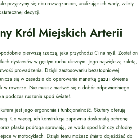
ule przyjrzymy się obu rozwiązaniom, analizując ich wady, zalety
statecznej decyzji.
y Król Miejskich Arterii
opodobnie pierwszą rzeczą, jaka przychodzi Ci na myśl. Został on
tkich dystansów w gęstym ruchu ulicznym. Jego największą zaletą,
łatwość prowadzenia. Dzięki zastosowaniu bezstopniowej
ranicza się w zasadzie do operowania manetką gazu i dwiema
ak w rowerze. Nie musisz martwić się o dobór odpowiedniego
ika podczas ruszania spod świateł.
era jest jego ergonomia i funkcjonalność. Skutery oferują
cą. Co więcej, ich konstrukcja zapewnia doskonałą ochronę
oraz płaska podłoga sprawiają, że woda spod kół czy chłodny
 miejsce w motocyklach. Dzięki temu możesz śmiało dojeżdżać do