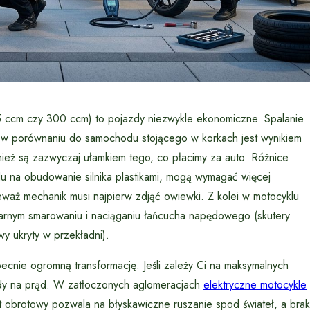
25 ccm czy 300 ccm) to pojazdy niezwykle ekonomiczne. Spalanie
 co w porównaniu do samochodu stojącego w korkach jest wynikiem
eż są zazwyczaj ułamkiem tego, co płacimy za auto. Różnice
du na obudowanie silnika plastikami, mogą wymagać więcej
waż mechanik musi najpierw zdjąć owiewki. Z kolei w motocyklu
larnym smarowaniu i naciąganiu łańcucha napędowego (skutery
 ukryty w przekładni).
cnie ogromną transformację. Jeśli zależy Ci na maksymalnych
jazdy na prąd. W zatłoczonych aglomeracjach
elektryczne motocykle
 obrotowy pozwala na błyskawiczne ruszanie spod świateł, a brak