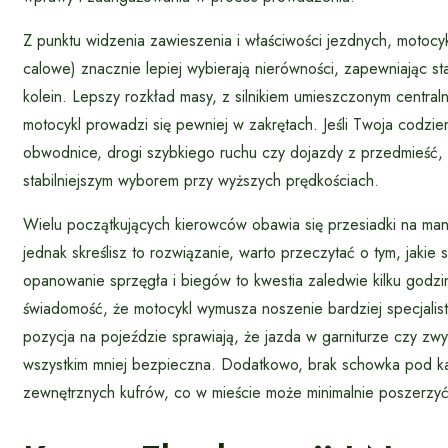
Z punktu widzenia zawieszenia i właściwości jezdnych, motocy
calowe) znacznie lepiej wybierają nierówności, zapewniając s
kolein. Lepszy rozkład masy, z silnikiem umieszczonym centraln
motocykl prowadzi się pewniej w zakrętach. Jeśli Twoja codzien
obwodnice, drogi szybkiego ruchu czy dojazdy z przedmieść, 
stabilniejszym wyborem przy wyższych prędkościach.
Wielu początkujących kierowców obawia się przesiadki na man
jednak skreślisz to rozwiązanie, warto przeczytać o tym, jakie 
opanowanie sprzęgła i biegów to kwestia zaledwie kilku godzi
świadomość, że motocykl wymusza noszenie bardziej specjalist
pozycja na pojeździe sprawiają, że jazda w garniturze czy zwy
wszystkim mniej bezpieczna. Dodatkowo, brak schowka pod ka
zewnętrznych kufrów, co w mieście może minimalnie poszerzyć 