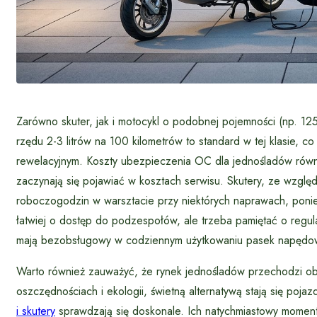
Zarówno skuter, jak i motocykl o podobnej pojemności (np. 1
rzędu 2-3 litrów na 100 kilometrów to standard w tej klasie,
rewelacyjnym. Koszty ubezpieczenia OC dla jednośladów równi
zaczynają się pojawiać w kosztach serwisu. Skutery, ze wzglę
roboczogodzin w warsztacie przy niektórych naprawach, ponie
łatwiej o dostęp do podzespołów, ale trzeba pamiętać o regu
mają bezobsługowy w codziennym użytkowaniu pasek napędowy
Warto również zauważyć, że rynek jednośladów przechodzi obe
oszczędnościach i ekologii, świetną alternatywą stają się po
i skutery
sprawdzają się doskonale. Ich natychmiastowy moment