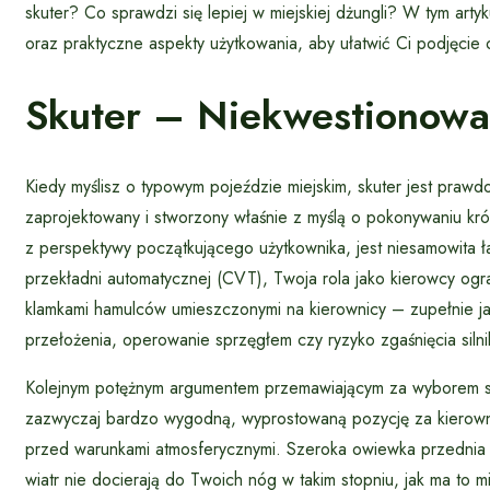
skuter? Co sprawdzi się lepiej w miejskiej dżungli? W tym artyk
oraz praktyczne aspekty użytkowania, aby ułatwić Ci podjęcie o
Skuter – Niekwestionowan
Kiedy myślisz o typowym pojeździe miejskim, skuter jest prawd
zaprojektowany i stworzony właśnie z myślą o pokonywaniu kró
z perspektywy początkującego użytkownika, jest niesamowita 
przekładni automatycznej (CVT), Twoja rola jako kierowcy og
klamkami hamulców umieszczonymi na kierownicy – zupełnie j
przełożenia, operowanie sprzęgłem czy ryzyko zgaśnięcia siln
Kolejnym potężnym argumentem przemawiającym za wyborem skut
zazwyczaj bardzo wygodną, wyprostowaną pozycję za kierowni
przed warunkami atmosferycznymi. Szeroka owiewka przednia 
wiatr nie docierają do Twoich nóg w takim stopniu, jak ma to