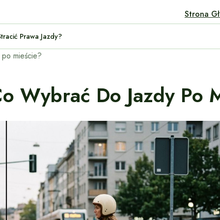
Strona G
 Nie Stracić Prawa Jazdy?
 po mieście?
Co Wybrać Do Jazdy Po 