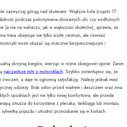
kle zazwyczaj górują nad skuterami. Większe koła (często 17-
tabilność podczas pokonywania dziurawych ulic czy wzdłużnych
ie (a nie na wahaczu, jak w większości skuterów), sprawia, że
na trasa obejmuje nie tylko ścisłe centrum, ale również
motocykl może okazać się znacznie bezpieczniejszym i
ualną skrzynię biegów, wierząc w różne obiegowe opinie. Zanim
są
najczęstsze mity o motocyklach
. Szybko zorientujesz się, że
n ćwiczeń, a daje to ogromną satysfakcję. Należy jednak mieć
ycznej odzieży. Brak osłon przed wiatrem i deszczem oraz inna
kłych spodniach jest nie tylko mniej komfortowa, ale przede
napą zmusza do korzystania z plecaka, tankbaga lub montażu
sylwetkę pojazdu i utrudnić przeciskanie się w korkach.