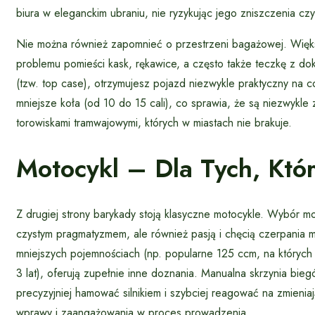
biura w eleganckim ubraniu, nie ryzykując jego zniszczenia cz
Nie można również zapomnieć o przestrzeni bagażowej. Więk
problemu pomieści kask, rękawice, a często także teczkę z do
(tzw. top case), otrzymujesz pojazd niezwykle praktyczny na c
mniejsze koła (od 10 do 15 cali), co sprawia, że są niezwykle 
torowiskami tramwajowymi, których w miastach nie brakuje.
Motocykl – Dla Tych, Któ
Z drugiej strony barykady stoją klasyczne motocykle. Wybór mo
czystym pragmatyzmem, ale również pasją i chęcią czerpania m
mniejszych pojemnościach (np. popularne 125 ccm, na których 
3 lat), oferują zupełnie inne doznania. Manualna skrzynia bi
precyzyjniej hamować silnikiem i szybciej reagować na zmienia
wprawy i zaangażowania w proces prowadzenia.