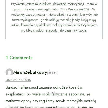
Prywatnie jestem miłośnikiem klasycznej motoryzacji - mam w
garażu odrestaurowanego Fiata 125p i Warszawę M20. W
weekendy często można mnie spotkać na zlotach klasyków lub
torze wyścigowym, gdzie szlifuję technikę jazdy. Moją misją
jest edukowanie czytelników i pokazywanie, że motoryzacja to
nie tylko środek transportu, ale pasja i styl życia.
1 Comments
MironZebatkowy
pisze:
2026-06-17 o 16:40
Bardzo trafne spostrzeżenie odnośnie kosztów
eksploatacji, bo wiele osób faktycznie zapomina, że
markowe opony czy regularny serwis motocykla potrafią
uderzyć po kieszeni mocniej niż przy aucie. Fajnie, że