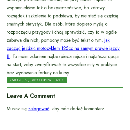
wspomnieliście też o bezpieczeństwie, bo zdrowy
rozsądek i szkolenia to podstawa, by nie stać się częścią
smutnych statystyk. Dla osób, które dopiero myślą o
rozpoczęciu przygody i chcą sprawdzić, czy to w ogóle
zabawa dla nich, pomocny może być tekst o tym,
jak
zacząć jeździć motocyklem 125cc na samym prawie jazdy
B
. To moim zdaniem najbezpieczniejsza i najtańsza opcja
na start, żeby zweryfikować te wszystkie mity w praktyce
bez wydawania fortuny na kursy.
ZALOGUJ SIĘ, ABY ODPOWIEDZIEĆ
Leave A Comment
Musisz się
zalogować
, aby móc dodać komentarz.