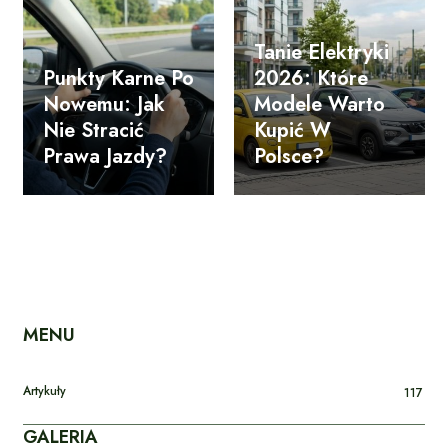
Tanie Elektryki
Punkty Karne Po
2026: Które
Nowemu: Jak
Modele Warto
Nie Stracić
Kupić W
Prawa Jazdy?
Polsce?
MENU
Artykuły
117
GALERIA