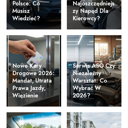
Polsce: Co
Najoszczędniejs
Musisz
Zy Napęd Dla
Wiedzieć?
Kierowcy?
Nowe Kary
Serwis ASO Czy
Drogowe 2026:
Niezależny
Mandat, Utrata
Warsztat: Co
Prawa Jazdy,
Wybrać W
Więzienie
2026?