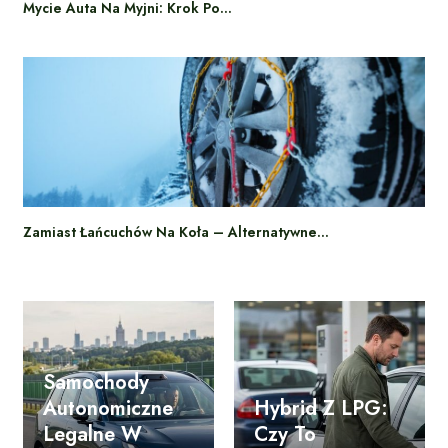
Mycie Auta Na Myjni: Krok Po…
Zamiast Łańcuchów Na Koła – Alternatywne…
Samochody
Autonomiczne
Hybrid Z LPG:
Legalne W
Czy To