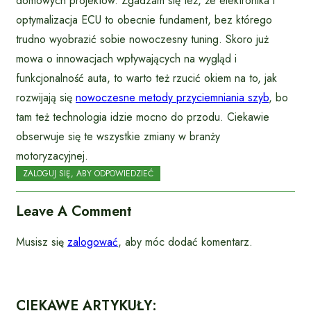
domowych projektów. Zgadzam się też, że elektronika i
optymalizacja ECU to obecnie fundament, bez którego
trudno wyobrazić sobie nowoczesny tuning. Skoro już
mowa o innowacjach wpływających na wygląd i
funkcjonalność auta, to warto też rzucić okiem na to, jak
rozwijają się
nowoczesne metody przyciemniania szyb
, bo
tam też technologia idzie mocno do przodu. Ciekawie
obserwuje się te wszystkie zmiany w branży
motoryzacyjnej.
ZALOGUJ SIĘ, ABY ODPOWIEDZIEĆ
Leave A Comment
Musisz się
zalogować
, aby móc dodać komentarz.
CIEKAWE ARTYKUŁY: