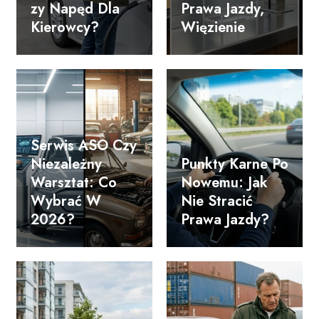
Zy Napęd Dla
Prawa Jazdy,
Kierowcy?
Więzienie
Serwis ASO Czy
Niezależny
Punkty Karne Po
Warsztat: Co
Nowemu: Jak
Wybrać W
Nie Stracić
2026?
Prawa Jazdy?