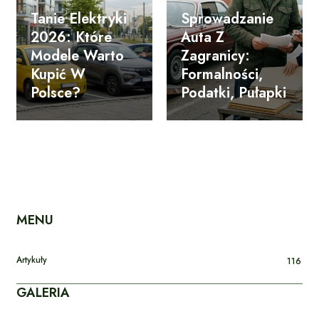
Tanie Elektryki
Sprowadzanie
2026: Które
Auta Z
Modele Warto
Zagranicy:
Kupić W
Formalności,
Polsce?
Podatki, Pułapki
MENU
Artykuły
116
GALERIA