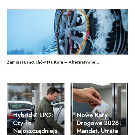
Zamiast Łańcuchów Na Koła – Alternatywne…
Hybrid Z LPG:
Nowe Kary
Czy To
Drogowe 2026:
Najoszczędniejs
Mandat, Utrata