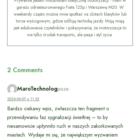
Prywatnie jestem miłośnikiem klasycznej motoryzacji - mam w
garażu odrestaurowanego Fiata 125p i Warszawę M20. W
weekendy często można mnie spotkać na zlotach klasyków lub
torze wyścigowym, gdzie szlifuję technikę jazdy. Moją misją
jest edukowanie czytelników i pokazywanie, że motoryzacja to
nie tylko środek transportu, ale pasja i styl życia.
2 Comments
MaroTechnolog
pisze:
2026-06-07 o 11:52
Bardzo ciekawy wpis, zwłaszcza ten fragment o
przewidywaniu faz sygnalizacji świetlnej – to by
niesamowicie upłynniło ruch w naszych zakorkowanych
miastach. Wydaje mi się, że największym wyzwaniem