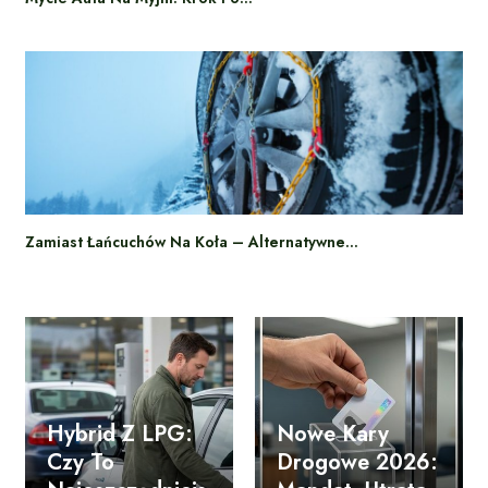
Zamiast Łańcuchów Na Koła – Alternatywne…
Hybrid Z LPG:
Nowe Kary
Czy To
Drogowe 2026: