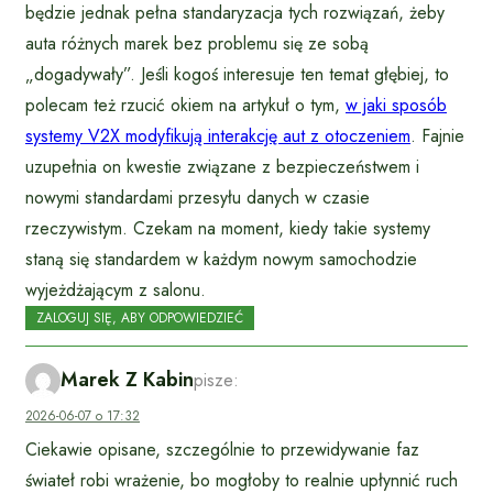
będzie jednak pełna standaryzacja tych rozwiązań, żeby
auta różnych marek bez problemu się ze sobą
„dogadywały”. Jeśli kogoś interesuje ten temat głębiej, to
polecam też rzucić okiem na artykuł o tym,
w jaki sposób
systemy V2X modyfikują interakcję aut z otoczeniem
. Fajnie
uzupełnia on kwestie związane z bezpieczeństwem i
nowymi standardami przesyłu danych w czasie
rzeczywistym. Czekam na moment, kiedy takie systemy
staną się standardem w każdym nowym samochodzie
wyjeżdżającym z salonu.
ZALOGUJ SIĘ, ABY ODPOWIEDZIEĆ
Marek Z Kabin
pisze:
2026-06-07 o 17:32
Ciekawie opisane, szczególnie to przewidywanie faz
świateł robi wrażenie, bo mogłoby to realnie upłynnić ruch