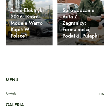
Tanie Elektryki
Sprowadzanie
2026: Które
Auta Z
Modele Warto
Zagranicy:
Kupić W
Formalności,
Polsce?
Podatki, Pułapki
MENU
Artykuły
116
GALERIA