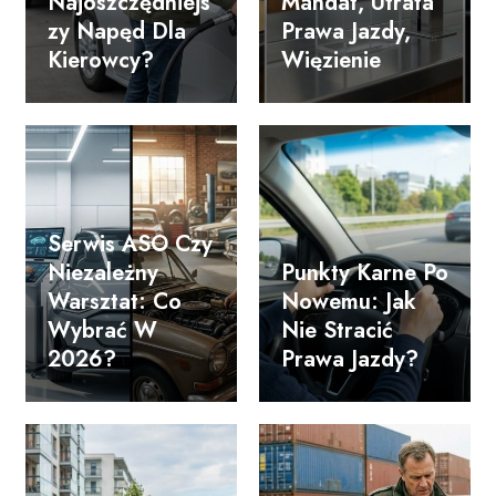
Najoszczędniejs
Mandat, Utrata
Zy Napęd Dla
Prawa Jazdy,
Kierowcy?
Więzienie
Serwis ASO Czy
Niezależny
Punkty Karne Po
Warsztat: Co
Nowemu: Jak
Wybrać W
Nie Stracić
2026?
Prawa Jazdy?