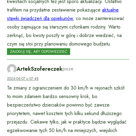
kwestiach socjalnych też jest sporo aktualizacji. Ostatnio
trafiłem na przydatne zestawienie pokazujące
aktualne
stawki świadczeń dla opiekunów
, co może zainteresować
osoby zajmujące się starszymi członkami rodziny. Warto
zerknąć, bo kwoty poszły w górę i dobrze wiedzieć, na
czym się stoi przy planowaniu domowego budżetu.
ZALOGUJ SIĘ, ABY ODPOWIEDZIEĆ
ArtekSzofereczek
pisze:
2026-06-07 o 07:48
Te zmiany z ograniczeniem do 30 km/h w rejonach szkół
to moim zdaniem bardzo sensowny krok, bo
bezpieczeństwo dzieciaków powinno być zawsze
priorytetem, nawet kosztem tych kilku sekund dłuższego
przejazdu. Ciekawe tylko, jak w praktyce będzie wyglądać
egzekwowanie tych 50 km/h na mniejszych, wiejskich