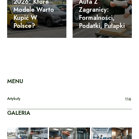
2026: Które
Auta Z
Modele Warto
Zagranicy:
Kupić W
Formalności,
Polsce?
Podatki, Pułapki
MENU
Artykuły
116
GALERIA