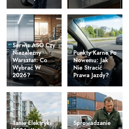
Serwis ASO Czy
Niezależny
Punkty Karne Po
Warsztat: Co
Nowemu: Jak
Wybrać W
Nie Stracić
2026?
Prawa Jazdy?
Tanie Elektryki
Sprowadzanie