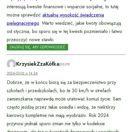
interesują kwestie finansowe i wsparcie socjalne, to tutaj
można sprawdzić
aktualną wysokość świadczenia
pielęgnacyjnego
. Warto wiedzieć, jakie kwoty obowiązują
od stycznia, bo sporo się w tej kwestii pozmieniało i łatwo
przeoczyć nowe stawki.
ZALOGUJ SIĘ, ABY ODPOWIEDZIEĆ
KrzysiekZzaKółka
pisze:
2026-03-02 o 14:24
Dobrze, że w końcu biorą się za bezpieczeństwo przy
szkołach i przedszkolach, bo te 30 km/h w strefach
zamieszkania naprawdę może uratować komuś życie. Sam
często jeżdżę przez takie osiedla i widzę, że niektórzy
kierowcy kompletnie nie mają wyobraźni. Rok 2024
przynosi jednak sporo zmian nie tylko w kodeksie
drogowym, ale też w kwestiach finansowych i socjalnych