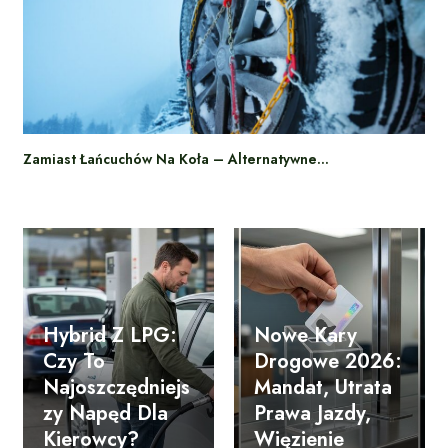
Zamiast Łańcuchów Na Koła – Alternatywne…
Hybrid Z LPG:
Nowe Kary
Czy To
Drogowe 2026:
Najoszczędniejs
Mandat, Utrata
Zy Napęd Dla
Prawa Jazdy,
Kierowcy?
Więzienie